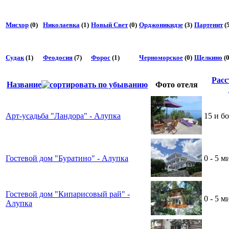
Мисхор
(0)
Николаевка
(1)
Новый Свет
(0)
Орджоникидзе
(3)
Партенит
(5
Судак
(1)
Феодосия
(7)
Форос
(1)
Черноморское
(0)
Щелкино
(0
Расс
Название
Фото отеля
Арт-усадьба "Ландора" - Алупка
15 и б
Гостевой дом "Буратино" - Алупка
0 - 5 м
Гостевой дом "Кипарисовый рай" -
0 - 5 м
Алупка