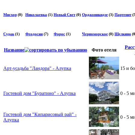
Мисхор
(0)
Николаевка
(1)
Новый Свет
(0)
Орджоникидзе
(3)
Партенит
(5
Судак
(1)
Феодосия
(7)
Форос
(1)
Черноморское
(0)
Щелкино
(0
Расс
Название
Фото отеля
Арт-усадьба "Ландора" - Алупка
15 и б
Гостевой дом "Буратино" - Алупка
0 - 5 м
Гостевой дом "Кипарисовый рай" -
0 - 5 м
Алупка