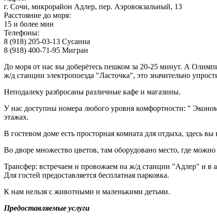
г. Сочи, микрорайон Адлер, пер. Аэровокзальный, 13
Расстояние до моря:
15 и более мин
Телефоны:
8 (918) 205-03-13 Сусанна
8 (918) 400-71-95 Мигран
До моря от нас вы доберётесь пешком за 20-25 минут. А Олимп
ж/д станции электропоезда "Ласточка", это значительно упрост
Неподалеку разбросаны различные кафе и магазины.
У нас доступны номера любого уровня комфортности: " Эконом
этажах.
В гостевом доме есть просторная комната для отдыха, здесь вы
Во дворе множество цветов, там оборудовано место, где можно 
Трансфер: встречаем и провожаем на ж/д станции "Адлер" и в 
Для гостей предоставляется бесплатная парковка.
К нам нельзя с животными и маленькими детьми.
Предоставляемые услуги