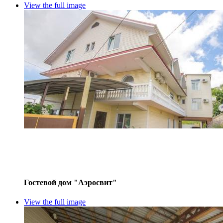
View the full image
Гостевой дом "Аэросвит"
View the full image