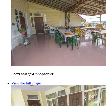
Гостевой дом "Аэросвит"
View the full image